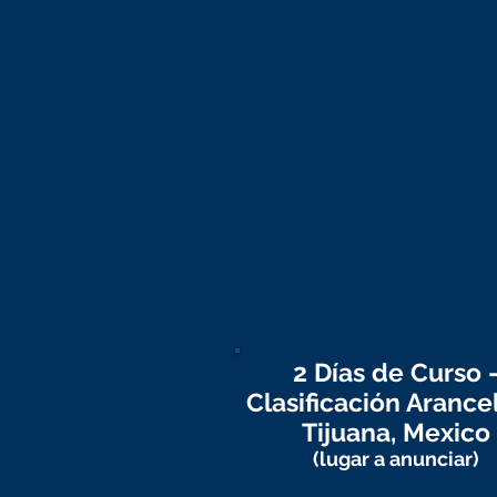
Unete al grupo de mas de 
vivieron la experiencia y
mundo!
2 Días de Curso 
Clasificación Arance
Tijuana, Mexico
(lugar a anunciar)