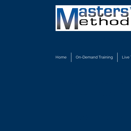
World Leaders in International Trade Complian
Home
On-Demand Training
Live 
Curso de Cert
Clasificación
Proceso de 8 P