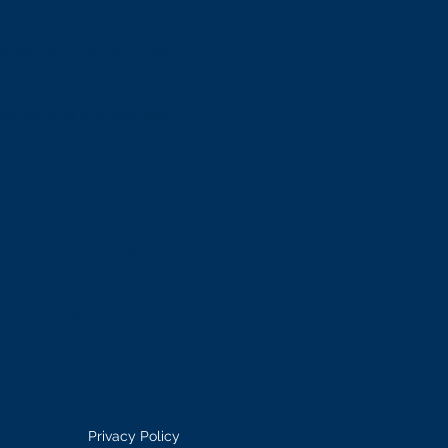
robado por parte de la Aduana
os, mezclas y juegos (kits)
 correcta clasificación
as para el proceso de
 una clasificación
Privacy Policy