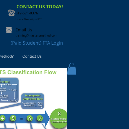
CONTACT US TODAY!
619-671-0376
Hours: 9am - 6pm PST
Email Us
training@mastersmethod.com
(Paid Student) FTA Login
Method?
Contact Us