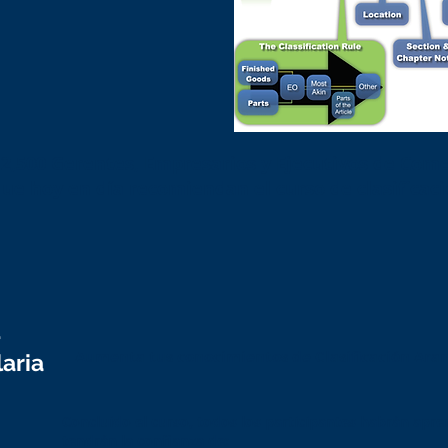
2,500 Gerentes, Empresarios y Ejecutivos de Come
 que hoy en día recomiendan el curso de clasificac
-
Aumenta tus conocimientos de Clasificación Ara
laria
Concluido el curso, todos los participantes habrán apre
tendrán la confianza de: