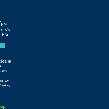
Estar utilizando un método legal, comprobado y ap
Americana
:
 IVA
Asignar la clasificación a partes, productos terminad
+ IVA
 IVA
Entender el lenguaje y los términos de la tarifa
Usar las notas de sección y capitulo para obtener la
xicana
Uso correcto de las 13 fuentes de información critic
.
clasificación
.com
Documentar y defender el como, cuando y porque de
erial
determinada
ivel de
%
oup