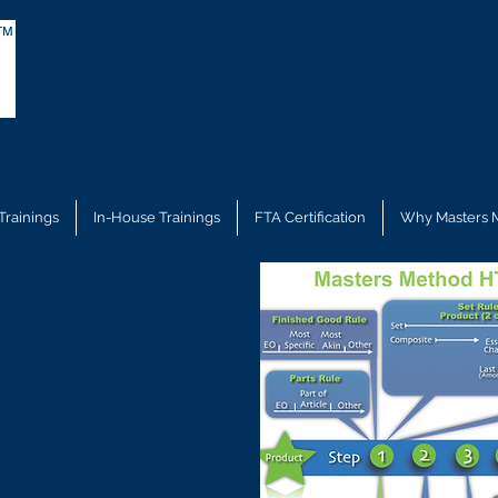
ce Training
Trainings
In-House Trainings
FTA Certification
Why Masters 
ificación en
 Arancelaria
asos....