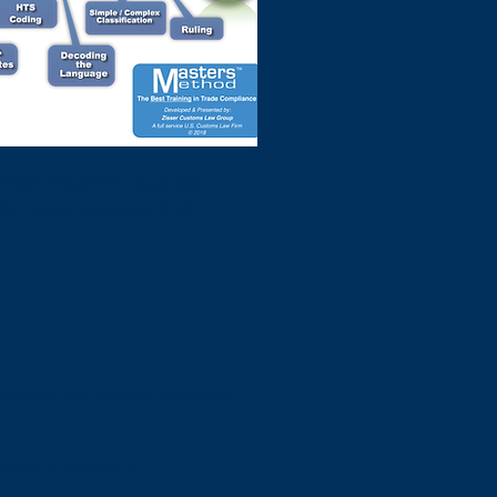
rcio Exterior que ya
ión mas popular del
ncelaria con Master Method!
ndido el proceso y